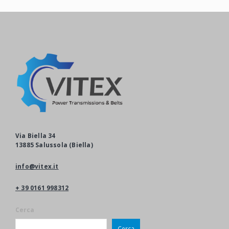
Via Biella 34
13885 Salussola (Biella)
info@vitex.it
+ 39 0161 998312
Cerca
Cerca