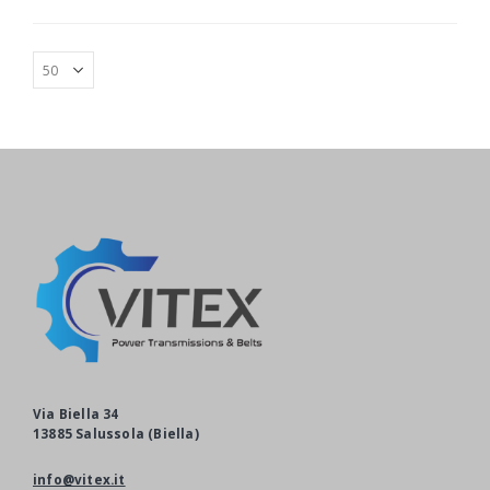
Via Biella 34
13885 Salussola (Biella)
info@vitex.it