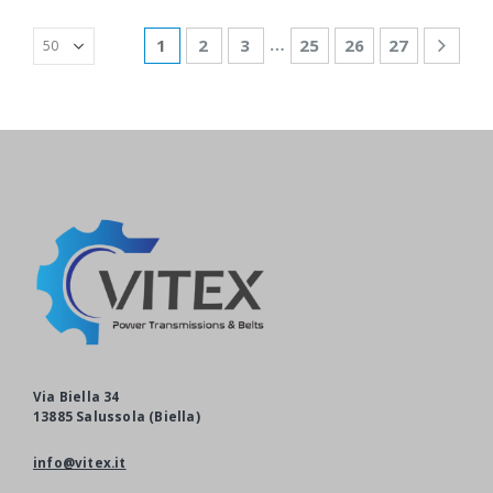
…
1
2
3
25
26
27
Via Biella 34
13885 Salussola (Biella)
info@vitex.it