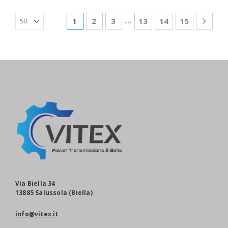
…
1
2
3
13
14
15
Via Biella 34
13885 Salussola (Biella)
info@vitex.it