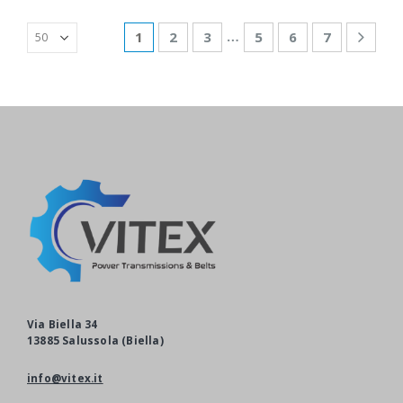
…
1
2
3
5
6
7
Via Biella 34
13885 Salussola (Biella)
info@vitex.it