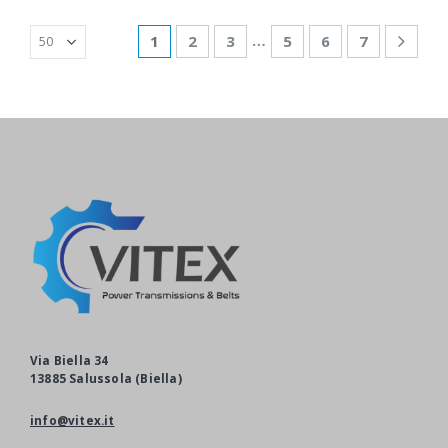
…
1
2
3
5
6
7
Via Biella 34
13885 Salussola (Biella)
info@vitex.it