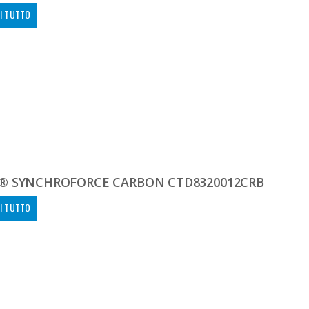
I TUTTO
® SYNCHROFORCE CARBON CTD8320012CRB
I TUTTO