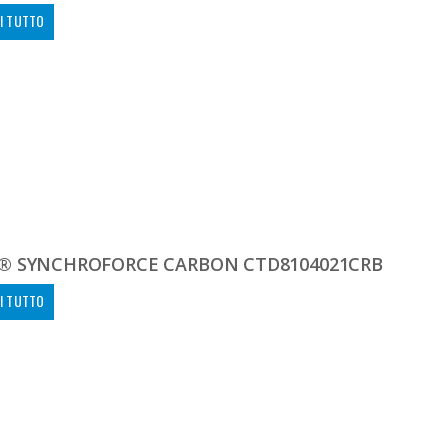
I TUTTO
® SYNCHROFORCE CARBON CTD8104021CRB
I TUTTO