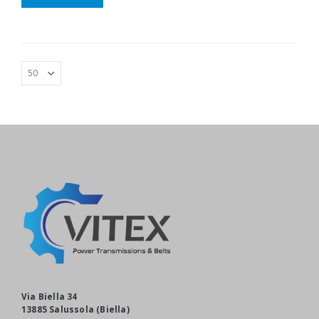
accessori. In questo caso, si
evidenziano le
catene a
passo doppio con alette
e perni estesi
.
Via Biella 34
13885 Salussola (Biella)