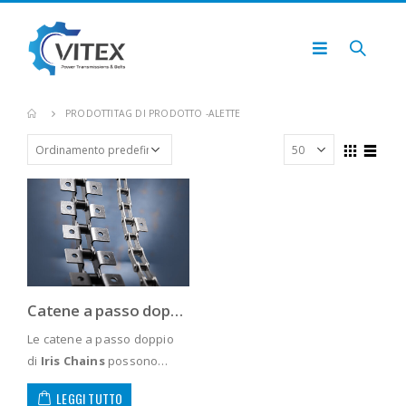
PRODOTTI
TAG DI PRODOTTO -
ALETTE
Catene a passo doppio con alette e perni estesi
Le catene a passo doppio
di
Iris Chains
possono
essere adattate al trasporto
LEGGI TUTTO
di materiali incorporando