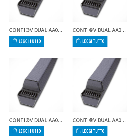
CONTI®V DUAL AA0850
CONTI®V DUAL AA0860
LEGGI TUTTO
LEGGI TUTTO
CONTI®V DUAL AA0870
CONTI®V DUAL AA0880
LEGGI TUTTO
LEGGI TUTTO