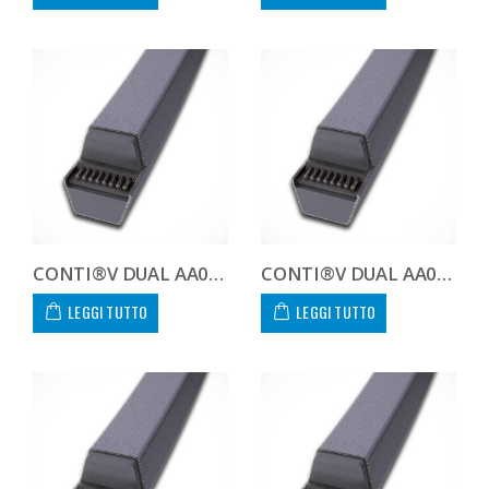
CONTI®V DUAL AA0780
CONTI®V DUAL AA0800
LEGGI TUTTO
LEGGI TUTTO