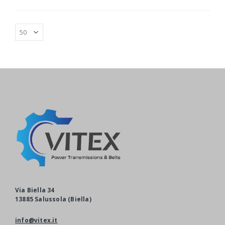
Via Biella 34
13885 Salussola (Biella)
info@vitex.it