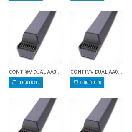
CONTI®V DUAL AA0900
CONTI®V DUAL AA0910
LEGGI TUTTO
LEGGI TUTTO