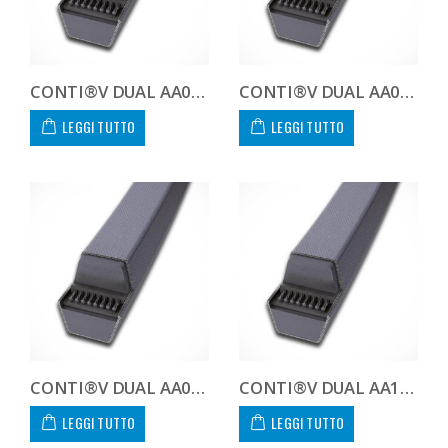
CONTI®V DUAL AA0920
CONTI®V DUAL AA0930
LEGGI TUTTO
LEGGI TUTTO
CONTI®V DUAL AA0960
CONTI®V DUAL AA1000
LEGGI TUTTO
LEGGI TUTTO