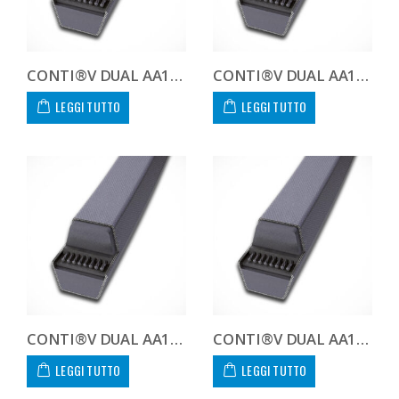
CONTI®V DUAL AA1050
CONTI®V DUAL AA1080
LEGGI TUTTO
LEGGI TUTTO
CONTI®V DUAL AA1120
CONTI®V DUAL AA1160
LEGGI TUTTO
LEGGI TUTTO