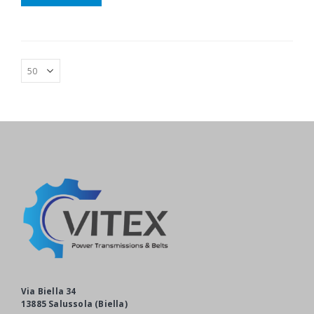
Via Biella 34
13885 Salussola (Biella)