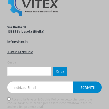
Via Biella 34
13885 Salussola (Biella)
info@vitex.it
+ 39 0161 998312
Cerca
Cerca
Accetto la Privacy & Cookie Policy. Accetto che uno o più
cookie salvino i miei dati per essere ricontattato/a in futuro,
anche a fini promozionali.