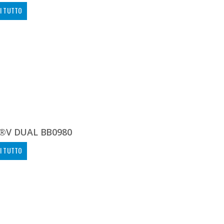
I TUTTO
®V DUAL BB0980
I TUTTO