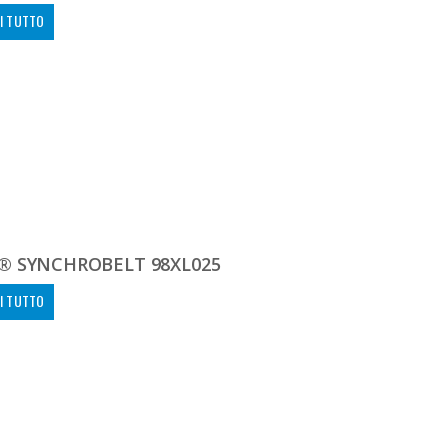
I TUTTO
® SYNCHROBELT 98XL025
I TUTTO