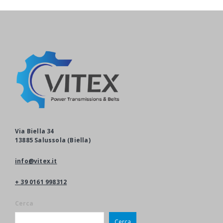
Via Biella 34
13885 Salussola (Biella)
info@vitex.it
+ 39 0161 998312
Cerca
Cerca