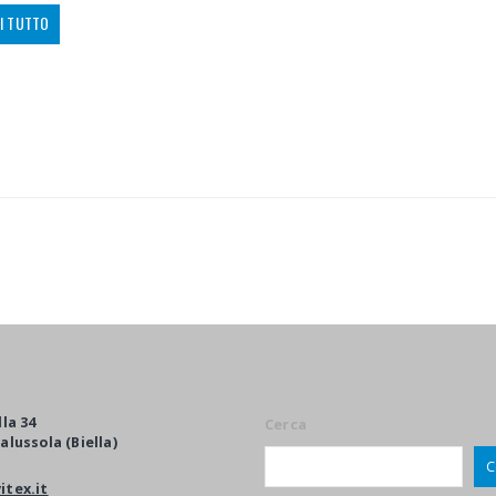
I TUTTO
lla 34
Cerca
alussola (Biella)
C
itex.it