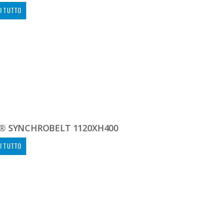
I TUTTO
® SYNCHROBELT 1120XH400
I TUTTO