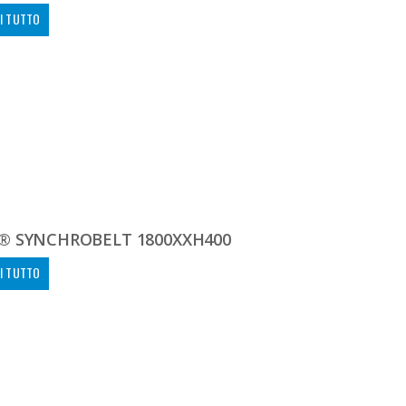
I TUTTO
® SYNCHROBELT 1800XXH400
I TUTTO