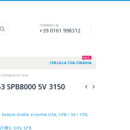
CHIAMACI AL
+39 0161 998312
HOT
CERCA LA TUA CINGHIA
 SPB8000 5V 3150
3 SPB8000 5V 3150
,
Sezioni strette e norme USA
,
SPB / 5V / 15N
,
NTI®V
,
DIN
,
SPB