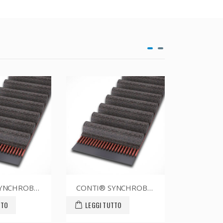
CONTI® SYNCHROBELT STD14315055
CONTI®V FO ADVANCE XPZ3150CR
LEGGI TUTTO
LEGGI TUTTO