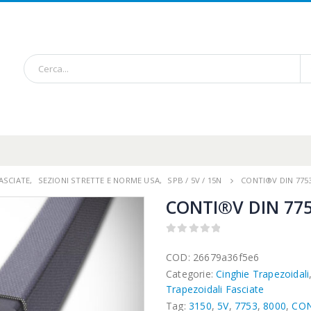
ASCIATE
,
SEZIONI STRETTE E NORME USA
,
SPB / 5V / 15N
CONTI®V DIN 7753
CONTI®V DIN 775
0
out of 5
COD:
26679a36f5e6
Categorie:
Cinghie Trapezoidali
Trapezoidali Fasciate
Tag:
3150
,
5V
,
7753
,
8000
,
CO