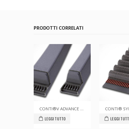
PRODOTTI CORRELATI
CONTI®V ADVANCE SPA3150CR
CONTI® SYNCHROBELT HTD14315055
LEGGI TUTTO
LEGGI TUTTO