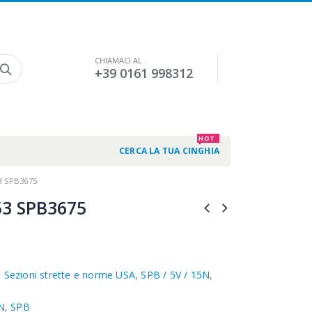
CHIAMACI AL
+39 0161 998312
HOT
CERCA LA TUA CINGHIA
3 SPB3675
3 SPB3675
,
Sezioni strette e norme USA
,
SPB / 5V / 15N
,
N
,
SPB