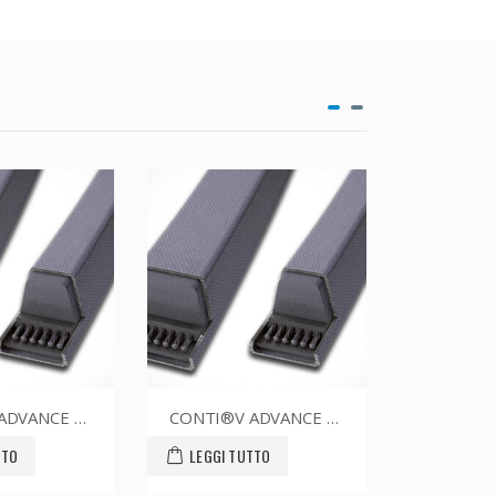
CONTI®V ADVANCE SPZ1400CR
CONTI®V ADVANCE SPZ1787CR
TTO
LEGGI TUTTO
LEGGI T