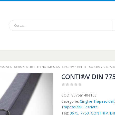
ASCIATE
,
SEZIONI STRETTE E NORME USA
,
SPB / 5V / 15N
CONTI®V DIN 775
CONTI®V DIN 775
0
out of 5
COD:
8575a140e103
Categorie:
Cinghie Trapezoidali
Trapezoidali Fasciate
Tag:
3675
,
7753
,
CONTI®V
,
DI