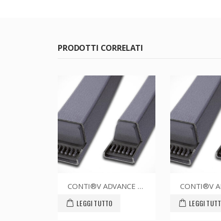
PRODOTTI CORRELATI
CONTI®V ADVANCE SPZ1437CR
CONTI®V ADVANCE SPZ1612CR
O
LEGGI TUTTO
LEGGI TUT