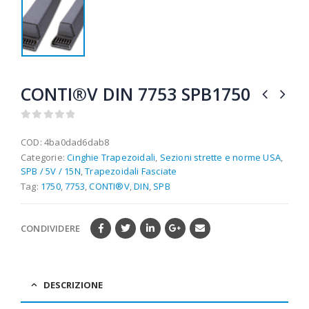
CONTI®V DIN 7753 SPB1750
0
out of 5
COD:
4ba0dad6dab8
Categorie:
Cinghie Trapezoidali
,
Sezioni strette e norme USA
,
SPB / 5V / 15N
,
Trapezoidali Fasciate
Tag:
1750
,
7753
,
CONTI®V
,
DIN
,
SPB
CONDIVIDERE
DESCRIZIONE