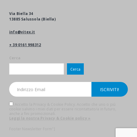
Via Biella 34
13885 Salussola (Biella)
info@vitex.it
+ 39 0161 998312
Cerca
Cerca
Accetto la Privacy & Cookie Policy. Accetto che uno o più
cookie salvino i miei dati per essere ricontattato/a in futuro,
anche a fini promozionali.
Leggi la nostra Privacy & Cookie policy »
Footer Newsletter Form"]