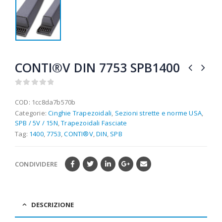
CONTI®V DIN 7753 SPB1400
0
out of 5
COD:
1cc8da7b570b
Categorie:
Cinghie Trapezoidali
,
Sezioni strette e norme USA
,
SPB / 5V / 15N
,
Trapezoidali Fasciate
Tag:
1400
,
7753
,
CONTI®V
,
DIN
,
SPB
CONDIVIDERE
DESCRIZIONE