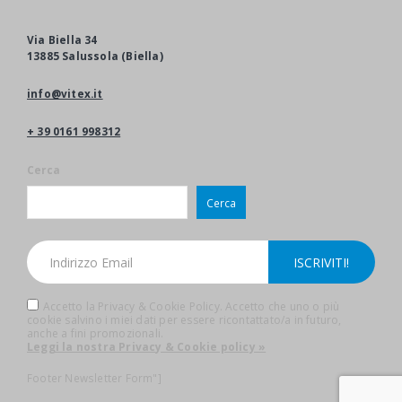
Via Biella 34
13885 Salussola (Biella)
info@vitex.it
+ 39 0161 998312
Cerca
Cerca
Accetto la Privacy & Cookie Policy. Accetto che uno o più
cookie salvino i miei dati per essere ricontattato/a in futuro,
anche a fini promozionali.
Leggi la nostra Privacy & Cookie policy »
Footer Newsletter Form"]