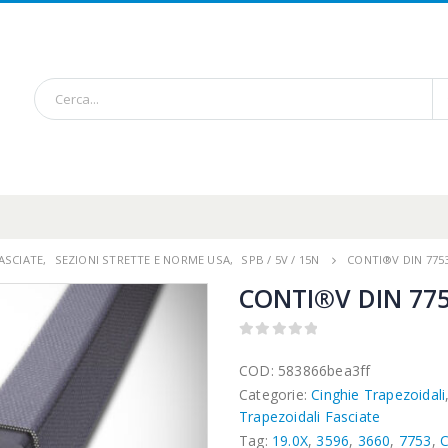
ASCIATE
,
SEZIONI STRETTE E NORME USA
,
SPB / 5V / 15N
CONTI®V DIN 7753
CONTI®V DIN 775
0
out of 5
COD:
583866bea3ff
Categorie:
Cinghie Trapezoidali
Trapezoidali Fasciate
Tag:
19.0X
,
3596
,
3660
,
7753
,