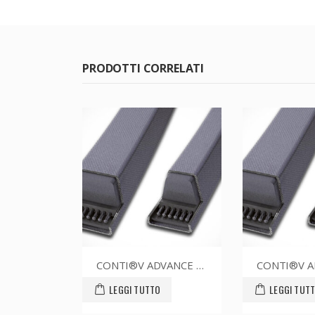
PRODOTTI CORRELATI
CONTI®V ADVANCE SPZ1337CR
CONTI®V ADVANCE SPZ1500CR
GGI TUTTO
LEGGI TUTTO
L