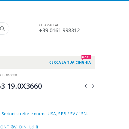
CHIAMACI AL
+39 0161 998312
HOT
CERCA LA TUA CINGHIA
 19.0X3660
3 19.0X3660
,
Sezioni strette e norme USA
,
SPB / 5V / 15N
,
CONTI®V
,
DIN
,
Ld
,
li