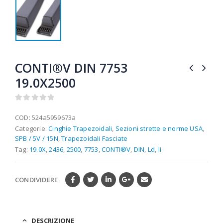
CONTI®V DIN 7753
19.0X2500
0
out of 5
COD:
524a5959673a
Categorie:
Cinghie Trapezoidali
,
Sezioni strette e norme USA
,
SPB / 5V / 15N
,
Trapezoidali Fasciate
Tag:
19.0X
,
2436
,
2500
,
7753
,
CONTI®V
,
DIN
,
Ld
,
li
CONDIVIDERE
DESCRIZIONE