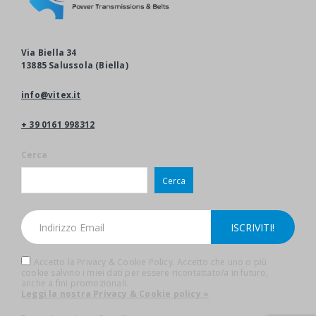
Via Biella 34
13885 Salussola (Biella)
info@vitex.it
+ 39 0161 998312
Cerca
Cerca
Accetto la Privacy & Cookie Policy. Accetto che uno o più
cookie salvino i miei dati per essere ricontattato/a in futuro,
anche a fini promozionali.
Leggi la nostra Privacy & Cookie policy »