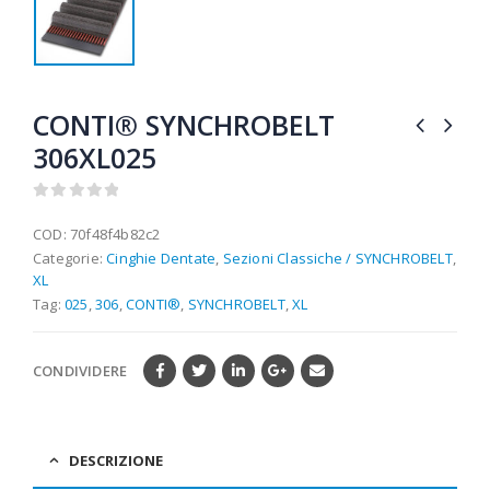
CONTI® SYNCHROBELT
306XL025
0
out of 5
COD:
70f48f4b82c2
Categorie:
Cinghie Dentate
,
Sezioni Classiche / SYNCHROBELT
,
XL
Tag:
025
,
306
,
CONTI®
,
SYNCHROBELT
,
XL
CONDIVIDERE
DESCRIZIONE