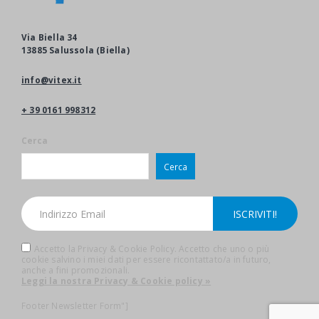
Via Biella 34
13885 Salussola (Biella)
info@vitex.it
+ 39 0161 998312
Cerca
Cerca
Accetto la Privacy & Cookie Policy. Accetto che uno o più
cookie salvino i miei dati per essere ricontattato/a in futuro,
anche a fini promozionali.
Leggi la nostra Privacy & Cookie policy »
Footer Newsletter Form"]