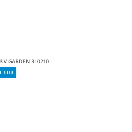
®V GARDEN 3L0210
I TUTTO