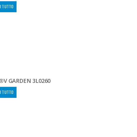
I TUTTO
®V GARDEN 3L0260
I TUTTO