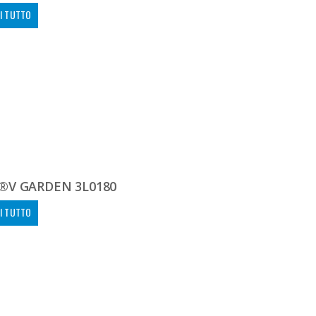
I TUTTO
®V GARDEN 3L0180
I TUTTO