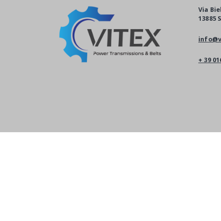
Via Bie
13885 S
info@v
+ 39 01