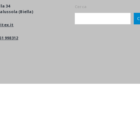
lla 34
Cerca
alussola (Biella)
C
itex.it
61 998312