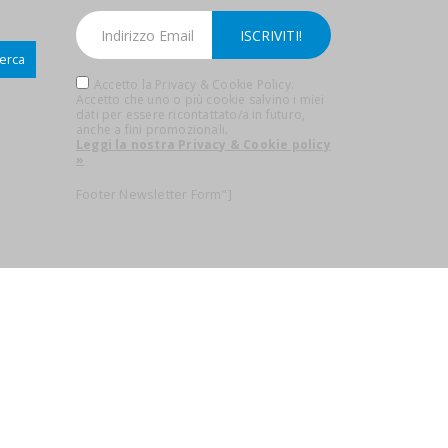
erca
Accetto la Privacy & Cookie Policy.
Accetto che uno o più cookie salvino i miei
dati per essere ricontattato/a in futuro,
anche a fini promozionali.
Leggi la nostra Privacy & Cookie policy
»
Footer Newsletter Form"]