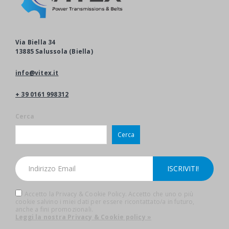
Via Biella 34
13885 Salussola (Biella)
info@vitex.it
+ 39 0161 998312
Cerca
Cerca
Accetto la Privacy & Cookie Policy. Accetto che uno o più
cookie salvino i miei dati per essere ricontattato/a in futuro,
anche a fini promozionali.
Leggi la nostra Privacy & Cookie policy »