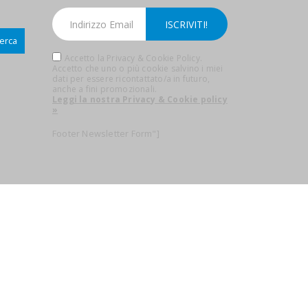
erca
Accetto la Privacy & Cookie Policy.
Accetto che uno o più cookie salvino i miei
dati per essere ricontattato/a in futuro,
anche a fini promozionali.
Leggi la nostra Privacy & Cookie policy
»
Footer Newsletter Form"]