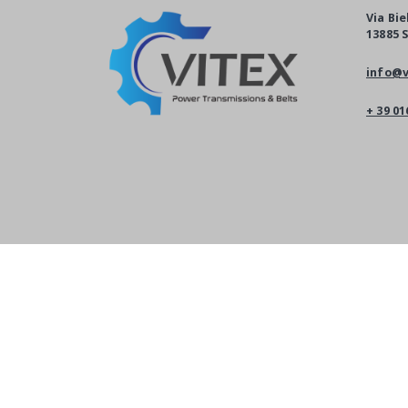
Via Bie
13885 S
info@v
+ 39 01