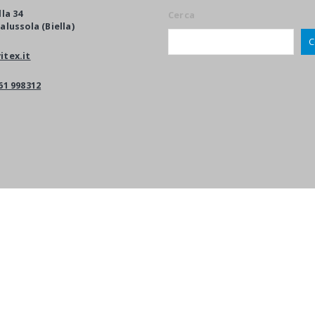
lla 34
Cerca
alussola (Biella)
C
itex.it
61 998312