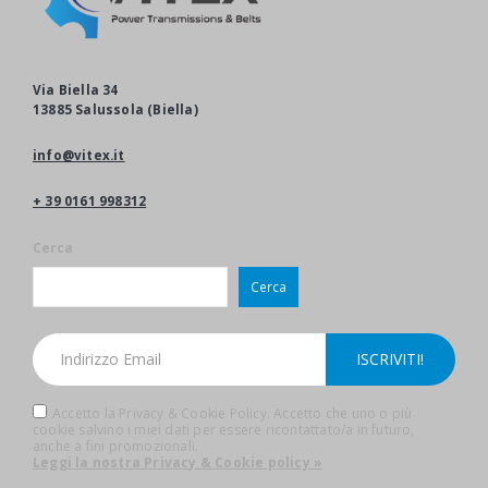
Via Biella 34
13885 Salussola (Biella)
info@vitex.it
+ 39 0161 998312
Cerca
Cerca
Accetto la Privacy & Cookie Policy. Accetto che uno o più
cookie salvino i miei dati per essere ricontattato/a in futuro,
anche a fini promozionali.
Leggi la nostra Privacy & Cookie policy »