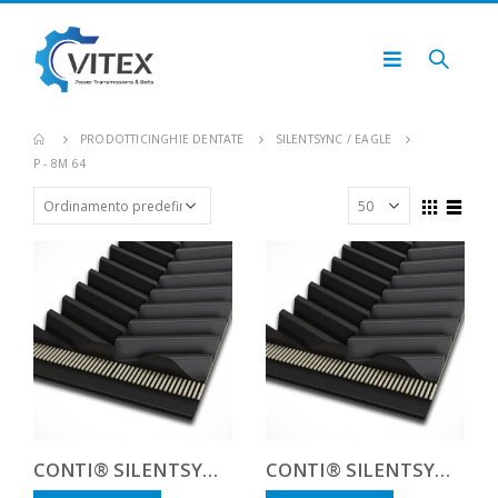
PRODOTTI
CINGHIE DENTATE
SILENTSYNC / EAGLE
P - 8M 64
CONTI® SILENTSYNC P-1000
CONTI® SILENTSYNC P-1120