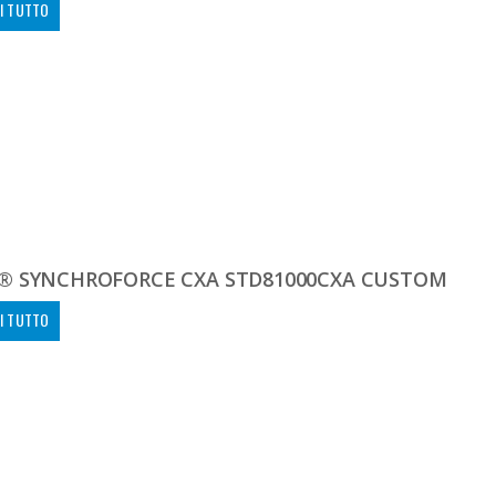
I TUTTO
® SYNCHROFORCE CXA STD81000CXA CUSTOM
I TUTTO