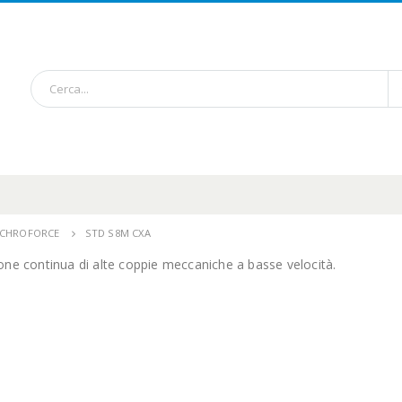
NCHROFORCE
STD S8M CXA
ione continua di alte coppie meccaniche a basse velocità.