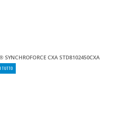
® SYNCHROFORCE CXA STD8102450CXA
I TUTTO