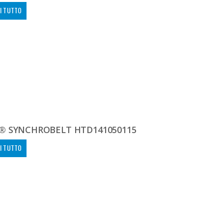
I TUTTO
® SYNCHROBELT HTD141050115
I TUTTO