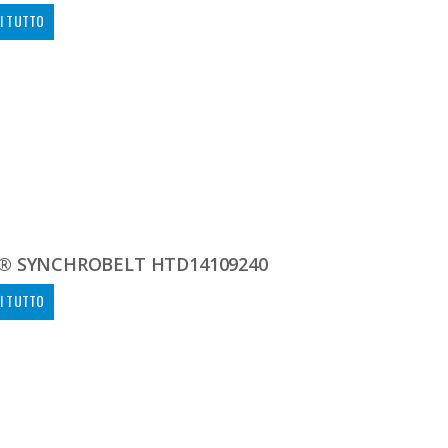
I TUTTO
® SYNCHROBELT HTD14109240
I TUTTO