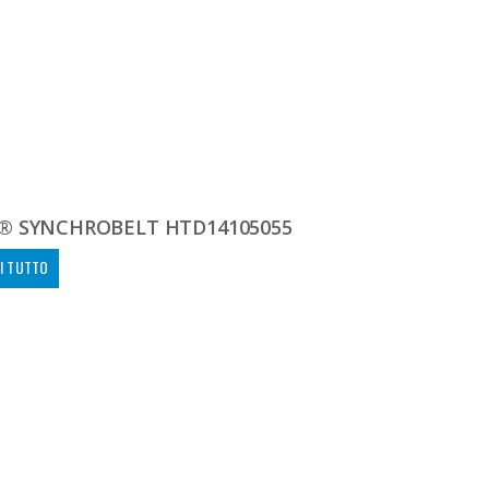
® SYNCHROBELT HTD14105055
I TUTTO