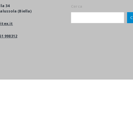
lla 34
Cerca
alussola (Biella)
C
itex.it
61 998312