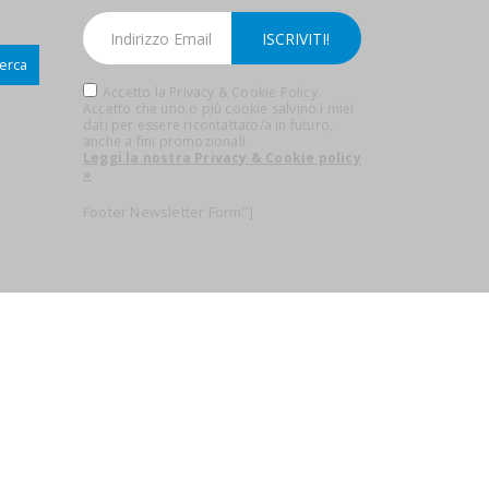
erca
Accetto la Privacy & Cookie Policy.
Accetto che uno o più cookie salvino i miei
dati per essere ricontattato/a in futuro,
anche a fini promozionali.
Leggi la nostra Privacy & Cookie policy
»
Footer Newsletter Form"]