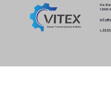
Via Bie
13885 S
info@v
+ 39 01