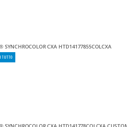
® SYNCHROCOLOR CXA HTD14177855COLCXA
I TUTTO
® SYNCHROCOLOR CXA HTD141778COLCXA CUSTO