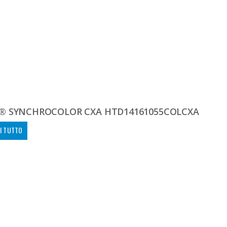
® SYNCHROCOLOR CXA HTD14161055COLCXA
I TUTTO