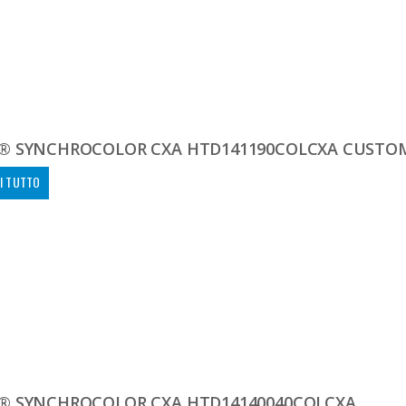
® SYNCHROCOLOR CXA HTD141190COLCXA CUSTO
I TUTTO
® SYNCHROCOLOR CXA HTD14140040COLCXA