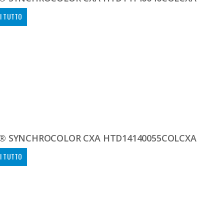
I TUTTO
® SYNCHROCOLOR CXA HTD14140055COLCXA
I TUTTO