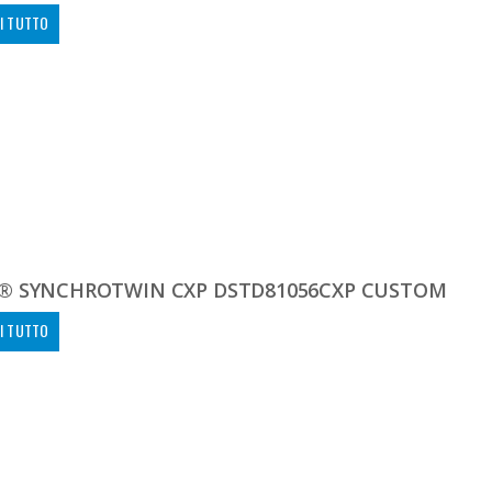
I TUTTO
® SYNCHROTWIN CXP DSTD81056CXP CUSTOM
I TUTTO