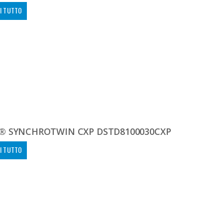
I TUTTO
® SYNCHROTWIN CXP DSTD8100030CXP
I TUTTO